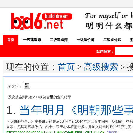
首页
一级建造师
二级建造师
一级造价师
二级造价师
站内搜索：
现在的位置：
首页
>
高级搜索
> 
关键字：
系统搜索到约有
211
项符合
墨
的查询结果
1.
当年明月《明朝那些
《明朝那些事儿》主要讲述的是从1344年到1644年这三百年间关于明朝的
展示，尤其对官场政治、战争、帝王心术着墨最多，并加入对当时政治经济制度
https://lasee.net/ebook/170711348725646.html - 2026-03-26
-
ebook