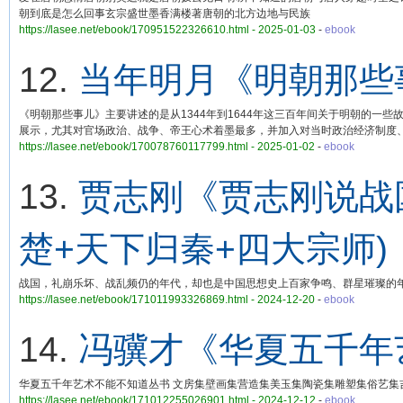
朝到底是怎么回事玄宗盛世墨香满楼著唐朝的北方边地与民族
https://lasee.net/ebook/170951522326610.html - 2025-01-03
-
ebook
12.
当年明月《明朝那些
《明朝那些事儿》主要讲述的是从1344年到1644年这三百年间关于明朝的
展示，尤其对官场政治、战争、帝王心术着墨最多，并加入对当时政治经济制度
https://lasee.net/ebook/170078760117799.html - 2025-01-02
-
ebook
13.
贾志刚《贾志刚说战
楚+天下归秦+四大宗师)
战国，礼崩乐坏、战乱频仍的年代，却也是中国思想史上百家争鸣、群星璀璨的
https://lasee.net/ebook/171011993326869.html - 2024-12-20
-
ebook
14.
冯骥才《华夏五千年
华夏五千年艺术不能不知道丛书 文房集壁画集营造集美玉集陶瓷集雕塑集俗艺集
https://lasee.net/ebook/171012255026901.html - 2024-12-12
-
ebook