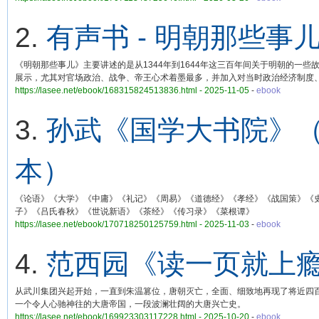
2.
有声书 - 明朝那些
《明朝那些事儿》主要讲述的是从1344年到1644年这三百年间关于明朝的
展示，尤其对官场政治、战争、帝王心术着墨最多，并加入对当时政治经济制度
https://lasee.net/ebook/168315824513836.html - 2025-11-05
-
ebook
3.
孙武《国学大书院》（
本）
《论语》《大学》《中庸》《礼记》《周易》《道德经》《孝经》《战国策》《史
子》《吕氏春秋》《世说新语》《茶经》《传习录》《菜根谭》
https://lasee.net/ebook/170718250125759.html - 2025-11-03
-
ebook
4.
范西园《读一页就上瘾
从武川集团兴起开始，一直到朱温篡位，唐朝灭亡，全面、细致地再现了将近四
一个令人心驰神往的大唐帝国，一段波澜壮阔的大唐兴亡史。
https://lasee.net/ebook/169923303117228.html - 2025-10-20
-
ebook