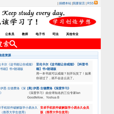
|
捐赠本站
|
我要留言
|
RSS
公务员
教师
电子书
司法
其他专业
信息资源
亚伦卡尔《这书能让你戒烟》【科普书
籍】书+朗诵版
用一本书就可以戒烟？别开玩笑了！如果
你读过了，就不会这么说了。
[美] 伊恩·古德费洛《深度学习》
《深度学习》由全球知名的三位专家Ian
Goodfellow、Yoshua B
安卓手机软件破解版学小易永久会员
版（推荐大学生使用）