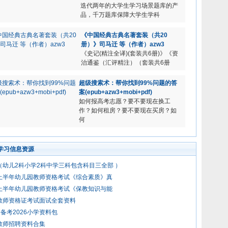
迭代两年的大学生学习场景题库的产
品，千万题库保障大学生学科
《中国经典古典名著套装（共20
册）》司马迁 等（作者）azw3
《史记(精注全译)(套装共6册)》《资
治通鉴（汇评精注）（套装共6册
超级搜索术：帮你找到99%问题的答
案(epub+azw3+mobi+pdf)
如何报高考志愿？要不要现在换工
作？如何租房？要不要现在买房？如
何
学习信息资源
年（幼儿2科小学2科中学三科包含科目三全部 ）
年上半年幼儿园教师资格考试《综合素质》真
年上半年幼儿园教师资格考试《保教知识与能
年教师资格证考试面试全套资料
备考2026小学资料包
年教师招聘资料合集