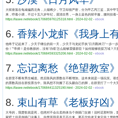
大狱座落在龟城偏西北角，人烟稀少，守卫却很严密，分为甲乙丙三监，其中甲
来，哼着小调，不过十五六岁年纪，眉清目秀，一身土蓝色的狱卒服，腰间挂着
https://lasee.net/ebook/170685976125318.html - 2024-02-02
-
ebook
6.
香辣小龙虾《我身上
他终于记起来了，少天子继位的前一天，少天子与龙妃手执“日月戮神刀”一步一
份！”“帝师！是你教朕的，没有‘功绩’怎么能够震慑群臣？如何能够统驭万域？只
https://lasee.net/ebook/170684593325206.html - 2024-02-02
-
ebook
7.
忘记离愁《绝望教室
在群里不断有男生喊道。然后陈风的票数在不断增加。这本来就是一场玩笑。谁
的票数高挂在群投票当中。陈风想不到搬了石头砸自己的脚，在群里打了一个大
https://lasee.net/ebook/170684411325190.html - 2024-02-02
-
ebook
8.
束山有草《老板好凶
大爷的，我楚歌就是死，也绝对不会出卖肉体当个倒插门女婿！说时迟那时快，
家吧？但是倒插门这事儿，你楚哥我是真干不出来，要不交给老天来定夺？楚歌