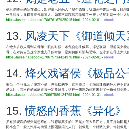
她只是随意的站在路边，却好像已经融入了整个原野，犹如画中走出一般，脱俗
一头短发，显得青春气息逼人。如果不是嘴唇稍微薄了一些，这绝对是一个让人
https://lasee.net/ebook/170676167925015.html - 2024-02-01
-
ebook
13.
风凌天下《御道倾天
在绝大多数人看到左母第一眼的时候，难免会心生倾慕，浮想联翩，眼前美女看
母，在对待自己这个亲生儿子的时候，是如何的可怕与恐怖。左小多在母上大人
https://lasee.net/ebook/170675734424978.html - 2024-02-01
-
ebook
14.
烽火戏诸侯《极品公
要当一个花花公子绝对不是一件轻松的事，这和要当一个绝顶坏透的坏人并不容
爱无比；其次你的家庭背景一定要雄厚，这样一来就为你将来买了一份长期保险
https://lasee.net/ebook/170667586124765.html - 2024-01-31
-
ebook
15.
愤怒的香蕉《异化》
拥有异能后的感受是怎样的，我想最真实的并不是如何大杀四方，并不是如同超
同小盒子一般的汽车与街道上熙熙攘攘的人们，就像是一个精致的梦。你就像是