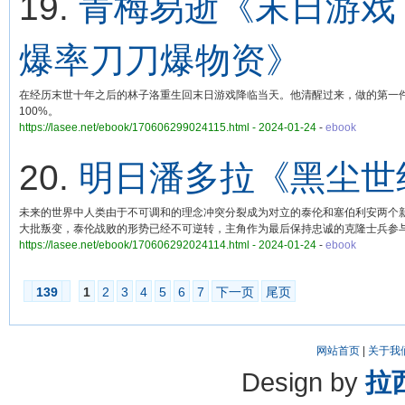
19.
青梅易逝《末日游戏
爆率刀刀爆物资》
在经历末世十年之后的林子洛重生回末日游戏降临当天。他清醒过来，做的第一
100%。
https://lasee.net/ebook/170606299024115.html - 2024-01-24
-
ebook
20.
明日潘多拉《黑尘世
未来的世界中人类由于不可调和的理念冲突分裂成为对立的泰伦和塞伯利安两个
大批叛变，泰伦战败的形势已经不可逆转，主角作为最后保持忠诚的克隆士兵参
https://lasee.net/ebook/170606292024114.html - 2024-01-24
-
ebook
139
1
2
3
4
5
6
7
下一页
尾页
网站首页
|
关于我
Design by
拉