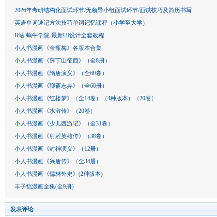
2026年考研结构化面试环节/无领导小组面试环节/面试技巧及简历书写
英语单词速记方法技巧单词记忆课程（小学至大学）
B站-蜗牛学院-最新UI设计全套教程
小人书漫画《金瓶梅》各版本合集
小人书漫画《薛丁山征西》（全8册）
小人书漫画《隋唐演义》（全60卷）
小人书漫画《聊斋志异》（全60册）
小人书漫画《红楼梦》（全14卷）（4种版本）（20卷）
小人书漫画《水浒传》（20卷）
小人书漫画《少儿西游记》（全31卷）
小人书漫画《射雕英雄传》（38卷）
小人书漫画《封神演义》（12册）
小人书漫画《兴唐传》（全34册）
小人书漫画《儒林外史》(2种版本)
丰子恺漫画全集(全9册)
发表评论