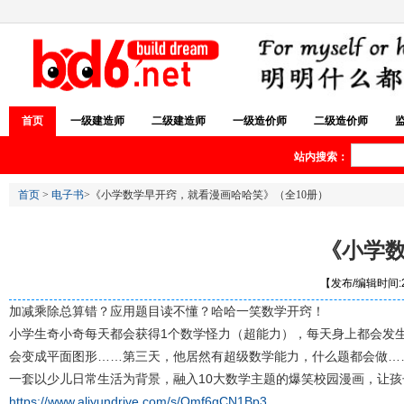
首页
一级建造师
二级建造师
一级造价师
二级造价师
站内搜索：
首页
>
电子书
>《小学数学早开窍，就看漫画哈哈笑》（全10册）
《小学数
【发布/编辑时间:20
加减乘除总算错？应用题目读不懂？哈哈一笑数学开窍！
小学生奇小奇每天都会获得1个数学怪力（超能力），每天身上都会发
会变成平面图形……第三天，他居然有超级数学能力，什么题都会做…
一套以少儿日常生活为背景，融入10大数学主题的爆笑校园漫画，让
https://www.aliyundrive.com/s/Qmf6gCN1Bp3