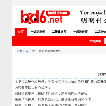
首页
一级建造师
二级建造师
一级造价师
二级造价
站内搜索：
首页
>
电子书
>《聪明大脑养成术》
【发布/编
本书是系统化提升脑力的实操工具书，核心依托 5R 脑力提升
内容覆盖四大核心板块：
思维模式重构：破除惯性思维，建立深度思考逻辑
高效学习体系：打造长效记忆、快速吸收知识的习惯
超强记忆技巧：简单易上手的记忆方法，告别健忘