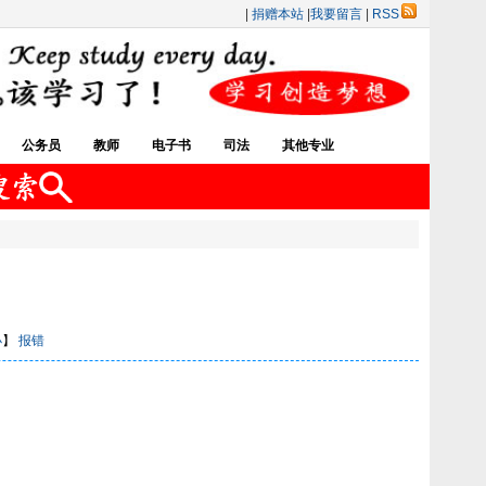
|
捐赠本站
|
我要留言
|
RSS
公务员
教师
电子书
司法
其他专业
小
】
报错