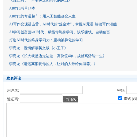
《真红利：一本书讲透AI时代的风口》
AI时代书单14本
AI时代的弯道超车：用人工智能改变人生
AI写作变现进击营，AI时代的“炼金术”，掌握Al咒语·解锁写作潜能
AI学习创富营-AI时代，赋能你终身学习、快乐赚钱、自动创富
打造AI时代的终身学习力：重构被异化的学习
李尚龙：温情解读英文版《小王子》
李尚龙《长大就是边走边选：高价值4年，成就高势能一生》
李尚龙《请远离消耗你的人（让对的人带给你滋养）》
发表评论
用户名:
密码:
匿名发
验证码: