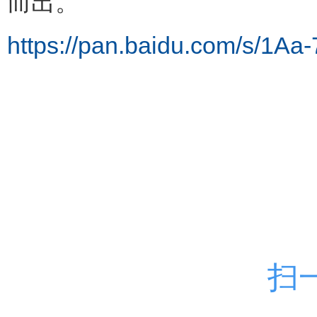
而出。
https://pan.baidu.com/s/1
扫