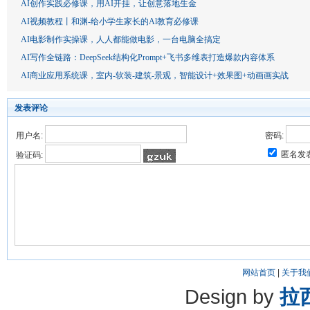
AI创作实践必修课，用AI开挂，让创意落地生金
AI视频教程丨和渊-给小学生家长的Al教育必修课
AI电影制作实操课，人人都能做电影，一台电脑全搞定
AI写作全链路：DeepSeek结构化Prompt+飞书多维表打造爆款内容体系
AI商业应用系统课，室内-软装-建筑-景观，智能设计+效果图+动画画实战
发表评论
用户名:
密码:
匿名发
验证码:
网站首页
|
关于我
Design by
拉