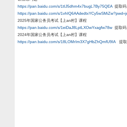
https://pan.baidu.com/s/1tIJ5dhm4x7bugL7By75QEA
提取码:
https://pan.baidu.com/s/1vhIQ6AAdedtxYCy5wSMiZw?pwd=j
2025年国家公务员考试【上an村】课程
https://pan.baidu.com/s/1eiDaJ8LptLXOwYxagfw78w
提取码:
2024年国家公务员考试【上an村】课程
https://pan.baidu.com/s/18LOMrIm3X7gHbZhQmfU9IA
提取码