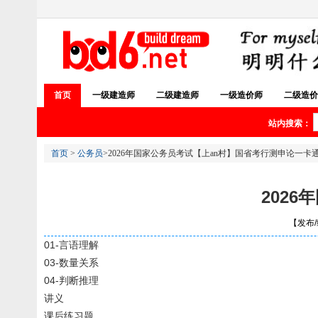
首页
一级建造师
二级建造师
一级造价师
二级造价
站内搜索：
首页
>
公务员
>2026年国家公务员考试【上an村】国省考行测申论一卡
202
【发布/编
01-言语理解
03-数量关系
04-判断推理
讲义
课后练习题