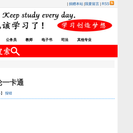
|
捐赠本站
|
我要留言
|
RSS
公务员
教师
电子书
司法
其他专业
论一卡通
小
】
报错