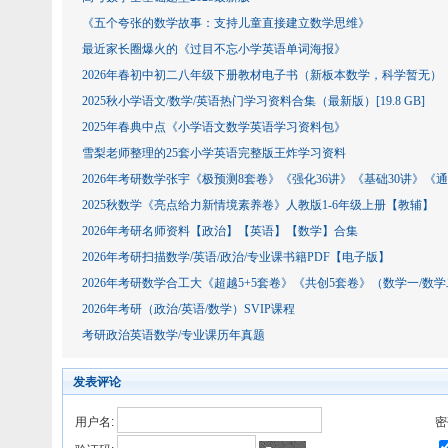
《五个夸张的数学故事：支持儿童直接建立数学思维》
最近家长圈爆火的《过目不忘小学英语单词海报》
2026年春初中初二八年级下册教材电子书（新板本数学，科学暂无）
2025秋小学语文/数学/英语热门学习资料合集（最新版）[19.8 GB]
2025年春典中点《小学语文数学英语学习资料包》
雪梨老师整理的25套小学英语完整版王炸学习资料
2026年考研数学张宇《极预测8套卷》《强化36讲》《基础30讲》《
2025秋数学《亮点给力新情境素养卷》人教版1-6年级上册【教辅】
2026年考研名师资料【政治】【英语】【数学】合集
2026年考研扫描数学/英语/政治/专业课书籍PDF【电子版】
2026年考研数学合工大《超越5+5套卷》《共创5套卷》（数学一/数学
2026年考研（政治/英语/数学）SVIP课程
考研政治英语数学/专业课历年真题
发表评论
用户名:
密