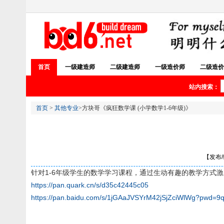
首页
一级建造师
二级建造师
一级造价师
二级造价
站内搜索：
首页
>
其他专业
>方块哥《疯狂数学课 (小学数学1-6年级)》
【发布/编
针对1-6年级学生的数学学习课程，通过生动有趣的教学方式
https://pan.quark.cn/s/d35c42445c05
https://pan.baidu.com/s/1jGAaJVSYrM42jSjZciWlWg?pwd=9q