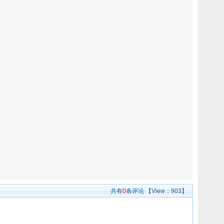
共有
0
条评论
【View：
903】