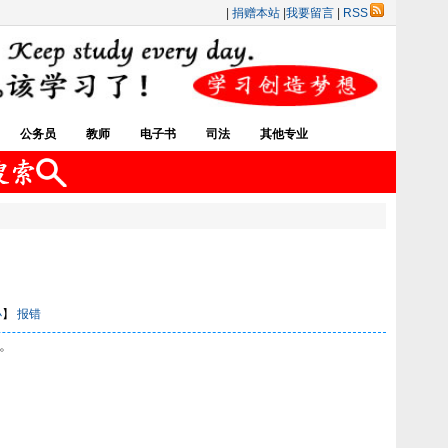
|
捐赠本站
|
我要留言
|
RSS
公务员
教师
电子书
司法
其他专业
小
】
报错
。