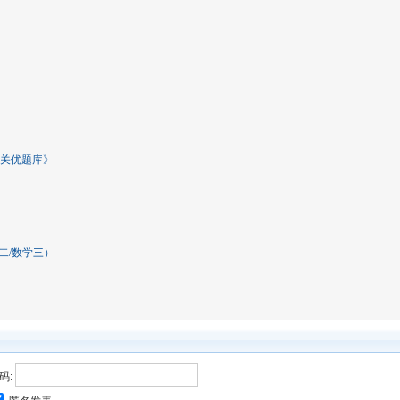
通关优题库》
二/数学三）
码: