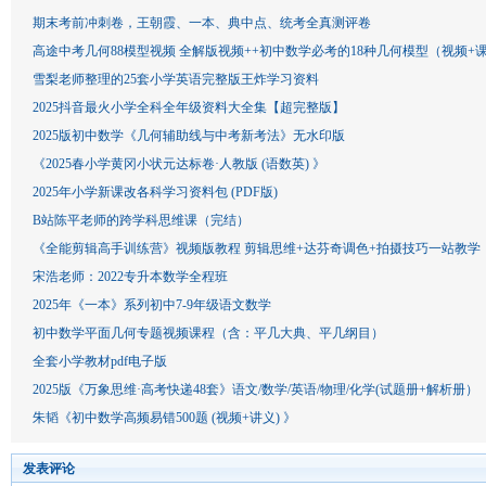
期末考前冲刺卷，王朝霞、一本、典中点、统考全真测评卷
高途中考几何88模型视频 全解版视频++初中数学必考的18种几何模型（视频+
雪梨老师整理的25套小学英语完整版王炸学习资料
2025抖音最火小学全科全年级资料大全集【超完整版】
2025版初中数学《几何辅助线与中考新考法》无水印版
《2025春小学黄冈小状元达标卷·人教版 (语数英) 》
2025年小学新课改各科学习资料包 (PDF版)
B站陈平老师的跨学科思维课（完结）
《全能剪辑高手训练营》视频版教程 剪辑思维+达芬奇调色+拍摄技巧一站教学
宋浩老师：2022专升本数学全程班
2025年《一本》系列初中7-9年级语文数学
初中数学平面几何专题视频课程（含：平几大典、平几纲目）
全套小学教材pdf电子版
2025版《万象思维·高考快递48套》语文/数学/英语/物理/化学(试题册+解析册）
朱韬《初中数学高频易错500题 (视频+讲义) 》
发表评论