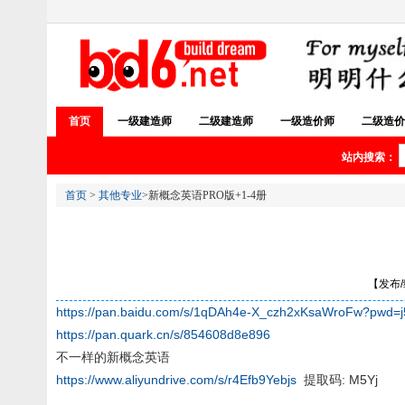
首页
一级建造师
二级建造师
一级造价师
二级造价
站内搜索：
首页
>
其他专业
>新概念英语PRO版+1-4册
【发布/编
https://pan.baidu.com/s/1qDAh4e-X_czh2xKsaWroFw?pwd=j
https://pan.quark.cn/s/854608d8e896
不一样的新概念英语
https://www.aliyundrive.com/s/r4Efb9Yebjs
提取码: M5Yj