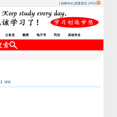
|
捐赠本站
|
我要留言
|
RSS
公务员
教师
电子书
司法
其他专业
小
】
报错