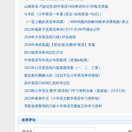
山姆英语-巧妙记忆初中英语1600单词共计199集完美版
斗半匠《小学英语一本通 (语法+自然拼读+句式) 》
《一堂上瘾的英语单词课》：6000词频内拆解词根单词课视频+讲义
2025年最新干货英语单词1万3个月200节课全记牢
2026年大学英语四六级VIP全程班
2026年考研真题[【管综/政治/数学​​​​​​​/英语】答案
四六级英语单词记忆方法
中考英语写作高分句型梳理（背诵&检测）
2025年12月英语四六级真题答案（一、二、三套）
最近家长圈爆火的《过目不忘小学英语单词海报》
高中英语3500词汇的科学记忆
2025秋小学语文/数学/英语热门学习资料合集（最新版）[19.8 GB]
2025年春典中点《小学语文数学英语学习资料包》
雪梨老师整理的25套小学英语完整版王炸学习资料
发表评论
用户名:
密