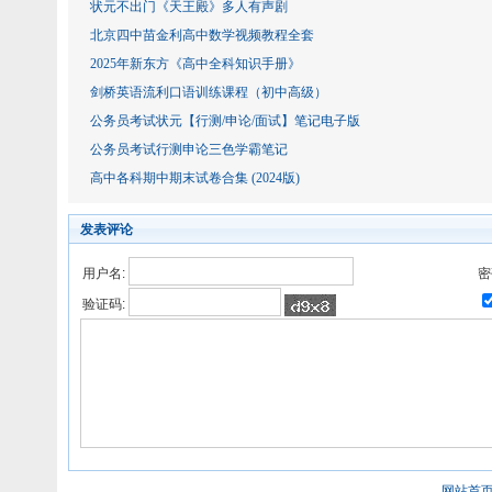
状元不出门《天王殿》多人有声剧
北京四中苗金利高中数学视频教程全套
2025年新东方《高中全科知识手册》
剑桥英语流利口语训练课程（初中高级）
公务员考试状元【行测/申论/面试】笔记电子版
公务员考试行测申论三色学霸笔记
高中各科期中期末试卷合集 (2024版)
发表评论
用户名:
密
验证码:
网站首