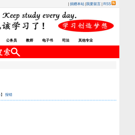
|
捐赠本站
|
我要留言
|
RSS
公务员
教师
电子书
司法
其他专业
小
】
报错