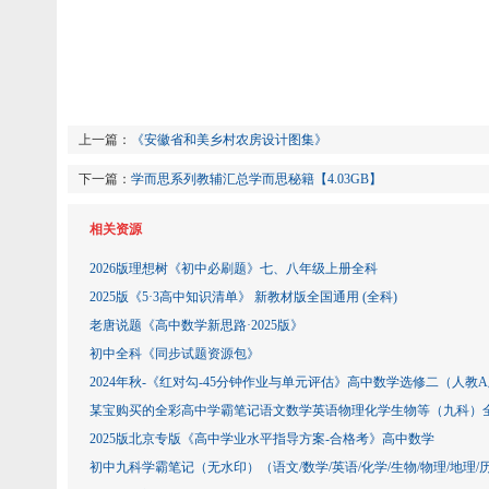
上一篇：
《安徽省和美乡村农房设计图集》
下一篇：
学而思系列教辅汇总学而思秘籍【4.03GB】
相关资源
2026版理想树《初中必刷题》七、八年级上册全科
2025版《5·3高中知识清单》 新教材版全国通用 (全科)
老唐说题《高中数学新思路·2025版》
初中全科《同步试题资源包》
2024年秋-《红对勾-45分钟作业与单元评估》高中数学选修二（人教
某宝购买的全彩高中学霸笔记语文数学英语物理化学生物等（九科）
2025版北京专版《高中学业水平指导方案-合格考》高中数学
初中九科学霸笔记（无水印）（语文/数学/英语/化学/生物/物理/地理/