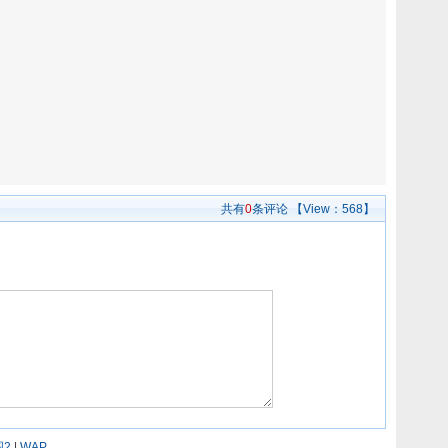
共有
0
条评论
【View：
568】
2
|
WAP