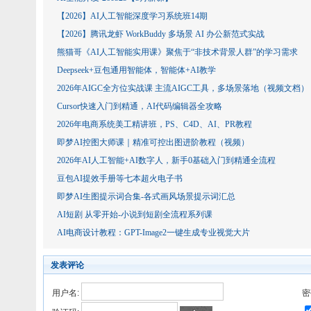
【2026】AI人工智能深度学习系统班14期
【2026】腾讯龙虾 WorkBuddy 多场景 AI 办公新范式实战
熊猫哥《AI人工智能实用课》聚焦于“非技术背景人群”的学习需求
Deepseek+豆包通用智能体，智能体+AI教学
2026年AIGC全方位实战课 主流AIGC工具，多场景落地（视频文档）
Cursor快速入门到精通，AI代码编辑器全攻略
2026年电商系统美工精讲班，PS、C4D、AI、PR教程
即梦AI控图大师课｜精准可控出图进阶教程（视频）
2026年AI人工智能+AI数字人，新手0基础入门到精通全流程
豆包AI提效手册等七本超火电子书
即梦AI生图提示词合集-各式画风场景提示词汇总
AI短剧 从零开始-小说到短剧全流程系列课
AI电商设计教程：GPT-Image2一键生成专业视觉大片
发表评论
用户名:
密