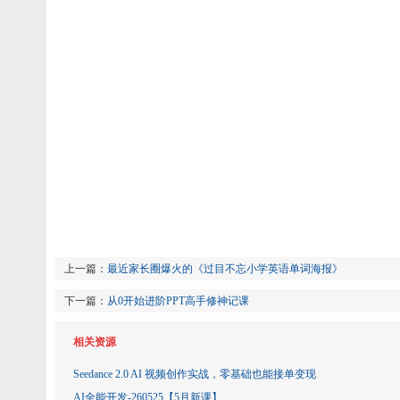
上一篇：
最近家长圈爆火的《过目不忘小学英语单词海报》
下一篇：
从0开始进阶PPT高手修神记课
相关资源
Seedance 2.0 AI 视频创作实战，零基础也能接单变现
AI全能开发-260525【5月新课】