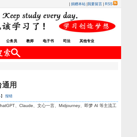
|
捐赠本站
|
我要留言
|
RSS
公务员
教师
电子书
司法
其他专业
台通用
小
】
报错
、Claude、文心一言、Midjourney、即梦 AI 等主流工