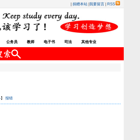
|
捐赠本站
|
我要留言
|
RSS
公务员
教师
电子书
司法
其他专业
小
】
报错