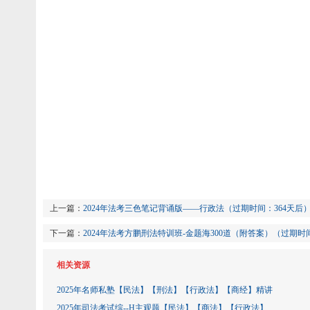
上一篇：
2024年法考‮色三‬笔记背诵版——行政法（过期时间：364天后
下一篇：
2024年法考方鹏刑法特训班-金题海300道（附答案）（过期时
相关资源
2025年名师私塾【民法】【刑法】【行政法】【商经】精讲
2025年司法考试综--H主观题【民法】【商法】【行政法】