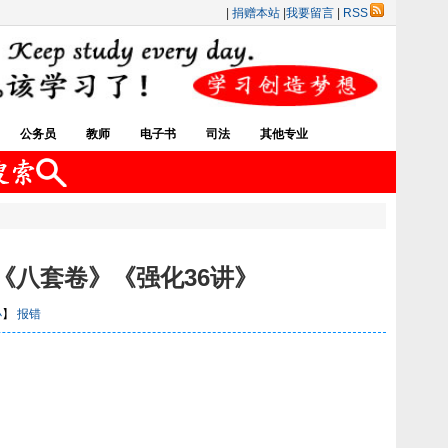
|
捐赠本站
|
我要留言
|
RSS
公务员
教师
电子书
司法
其他专业
》《八套卷》《强化36讲》
小
】
报错