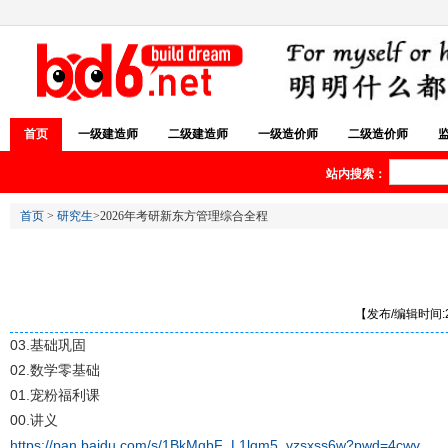
首页
一级建造师
二级建造师
一级造价师
二级造价师
站内搜索：
首页
>
研究生
>2026年考研新东方管理综合全程
【发布/编辑时间:20
03.基础巩固
02.数学零基础
01.宠粉福利课
00.讲义
https://pan.baidu.com/s/1BkMqbF_L1lqm5_vzsxss6w?pwd=4cwv