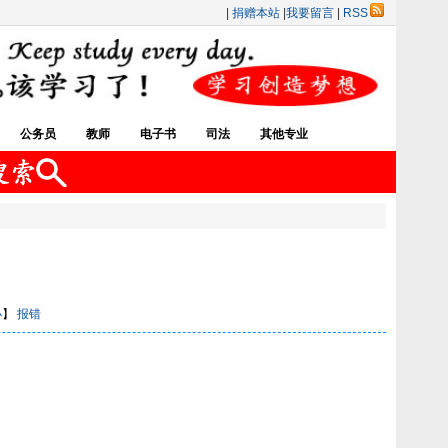
|
捐赠本站
|
我要留言
|
RSS
公务员
教师
电子书
司法
其他专业
小
】
报错