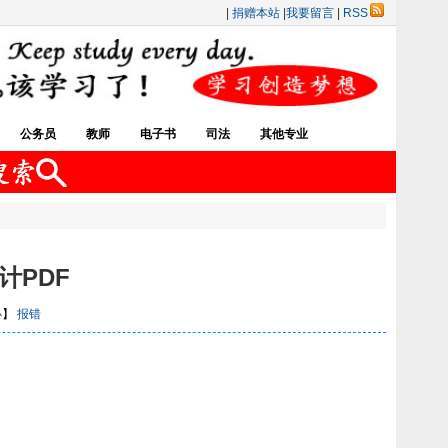
|
捐赠本站
|
我要留言
|
RSS
公务员
教师
电子书
司法
其他专业
计PDF
小
】
报错