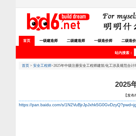
首页
一级建造师
二级建造师
一级造价师
二级造价
站内搜索：
首页
>
安全工程师
>2025年中级注册安全工程师建筑/化工涉及规范合计P
202
【发布/编
https://pan.baidu.com/s/1N2VuBjrJpJxhk5G0GvDzyQ?pwd=jg