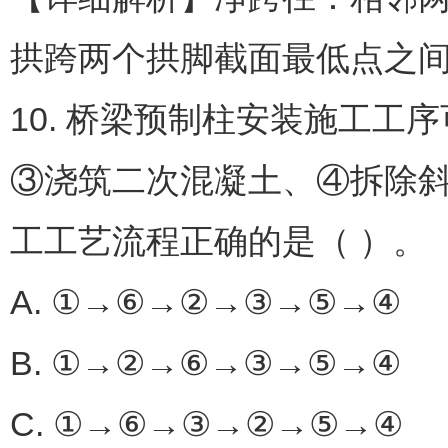
拱跨两个拱脚截面最低点之
10. 桥梁预制柱安装施工
③浇筑二次混凝土、④拆除
工工艺流程正确的是（ ）。
A. ①→⑥→②→③→⑤→④
B. ①→②→⑥→③→⑤→④
C. ①→⑥→③→②→⑤→④