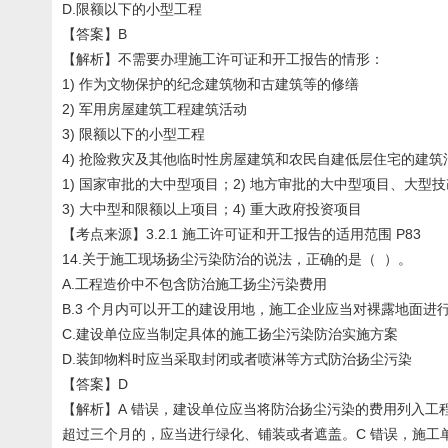
D.限额以下的小型工程
【答案】B
【解析】不需要办理施工许可证和开工报告的情形：
1) 作为文物保护的纪念建筑物和古建筑等的修缮
2) 军用房屋建筑工程建筑活动
3) 限额以下的小型工程
4) 抢险救灾及其他临时性房屋建筑和农民自建低层住宅的建
1) 国家审批的大中型项目；2) 地方审批的大中型项目、大型
3) 大中型和限额以上项目；4) 重大政府投资项目
【考点来源】3.2.1 施工许可证和开工报告的适用范围 P83
14.关于施工现场扬尘污染防治的说法，正确的是（ ）。
A.工程造价中不包含防治施工扬尘污染费用
B.3 个月内可以开工的建设用地，施工企业应当对裸露地面进
C.建设单位应当制定具体的施工扬尘污染防治实施方案
D.装卸物料时应当采取封闭或者喷淋等方式防治扬尘污染
【答案】D
【解析】A 错误，建设单位应当将防治扬尘污染的费用列入工
超过三个月的，应当进行绿化、铺装或者遮盖。C 错误，施工