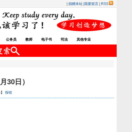
|
捐赠本站
|
我要留言
|
RSS
公务员
教师
电子书
司法
其他专业
月30日）
小
】
报错