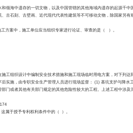
水和领海中遗存的一切文物，以及中国管辖的其他海域内遗存的起源千中
筑、古石刻、古壁画、近代现代代表性建筑等不可移动文物，除国家另有
项施工方案中，施工单位应当组织专家进行论证、审查的是（ ）。
在施工组织设计中编制安全技术措施和施工现场临时用电方案，对下列达
，由专职安全生产管理人员进行现场监督： (1) 基坑支护与降水工程；(2
建设行政主管部门或者其他有关部门规定的其他危险性较大的工程。上述工程中
74
，这属于授予专利权利条件中的（ ）。