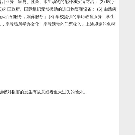
训业务，家禽、牲畜、水生动物的配种和疾病防治； (2) 医疗
5)外国政府、国际组织无偿援助的进口物资和设备； (6) 由残疾
姻介绍服务，殡葬服务； (8) 学校提供的学历教育服务，学生
收入，宗教场所举办文化、宗教活动的门票收入。上述规定的免税
加者对损害的发生有故意或者重大过失的除外。