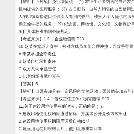
【解析】下列项目免征增值税： (1) 农业生产者销售的自产
机构提供的医疗服务； (3) 古旧图书，自然人销售的自己使用过
人的组织直接进口供残疾人专用的物品，残疾人个人提供的服务；
勤工俭学提的服务； (9) 纪念馆、博物馆、文化馆、文物
项目具体标准由国务院规定。
【考点来源】1.5.1 企业增值税 P23
10.赵某在篮球比赛中，被对方球员李某合理冲撞，导致手臂
A.李某承担全部责任
B.赵某自行承担责任
C.双方共同承担责任
D.比赛组织者承担责任
【答案】B
【解析】自愿参加具有一定风险的文体活动，因其他参加者的
【考点来源】1.4.1 侵权责任主体和损害赔偿 P20
11.关于建设用地使用权的说法，正确的是 ( )。
A.建设用地使用权均应通过招标，拍卖等公开竟价方式出让
B.建设用地使用权期限局调后自动续期
C.建设用地使用权转让后，使用期限重新计算