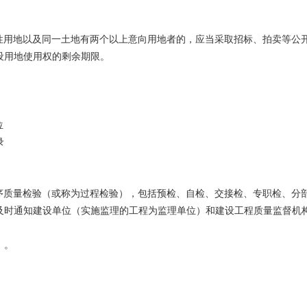
性用地以及同一土地有两个以上意向用地者的，应当采取招标、拍卖等公开
设用地使用权的剩余期限。
位
录
序质量检验（或称为过程检验），包括预检、自检、交接检、专职检、分部
及时通知建设单位（实施监理的工程为监理单位）和建设工程质量监督机
）。