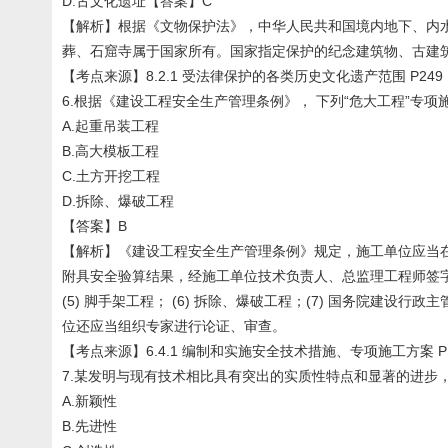
D.古文化遗址【答案】C
【解析】根据《文物保护法》，中华人民共和国境内地下、内
葬、石窟寺属于国家所有。国家指定保护的纪念建筑物、古建
【考点来源】8.2.1 受法律保护的各类历史文化遗产范围 P249
6.根据《建设工程安全生产管理条例》， 下列“危大工程”专
A.起重吊装工程
B.高大模板工程
C.土方开挖工程
D.拆除、爆破工程
【答案】B
【解析】《建设工程安全生产管理条例》规定，施工单位应当
附具安全验算结果，经施工单位技术负责人、总监理工程师签字后实施
(5) 脚手架工程； (6) 拆除、爆破工程；(7) 国务院
位还应当组织专家进行论证、审查。
【考点来源】6.4.1 编制和实施安全技术措施、专项施工方案 P1
7.某发明与现有技术相比具有突出的实质性特点和显著的进步
A.新颖性
B.先进性