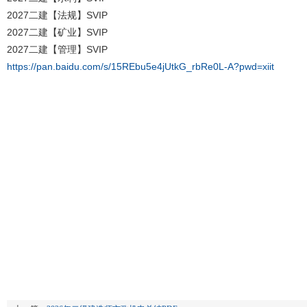
2027二建【法规】SVIP
2027二建【矿业】SVIP
2027二建【管理】SVIP
https://pan.baidu.com/s/15REbu5e4jUtkG_rbRe0L-A?pwd=xiit