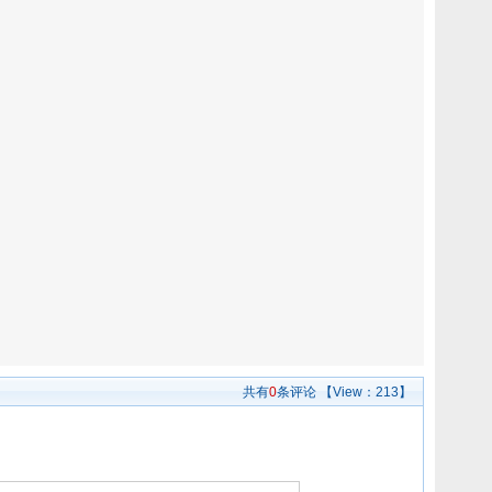
共有
0
条评论
【View：
213】