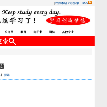
|
捐赠本站
|
我要留言
|
RSS
公务员
教师
电子书
司法
其他专业
题
小
】
报错