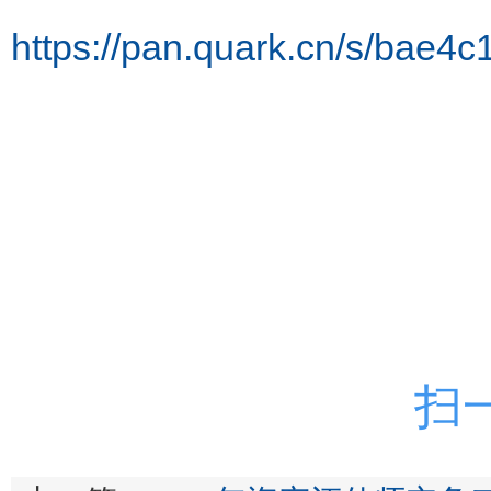
https://pan.quark.cn/s/bae4
扫