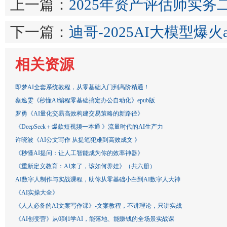
上一篇：
2025年资产评估师实务
下一篇：
迪哥-2025AI大模型爆
相关资源
即梦AI全套系统教程，从零基础入门到高阶精通！
蔡逸雯《秒懂AI编程零基础搞定办公自动化》epub版
罗勇《AI量化交易高效构建交易策略的新路径》
《DeepSeek＋爆款短视频一本通 》流量时代的AI生产力
许晓波《AI公文写作 从提笔犯难到高效成文 》
《秒懂AI提问：让人工智能成为你的效率神器》
《重新定义教育：AI来了，该如何养娃》（共六册）
AI数字人制作与实战课程，助你从零基础小白到AI数字人大神
《AI实操大全》
《人人必备的AI文案写作课》-文案教程，不讲理论，只讲实战
《AI创变营》从0到1学AI，能落地、能賺钱的全场景实战课