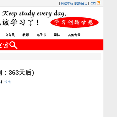
|
捐赠本站
|
我要留言
|
RSS
公务员
教师
电子书
司法
其他专业
间：363天后）
小
】
报错