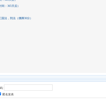
时间：365天后）
‮料资‬汇总：民法，理论法，三国法，刑法（佛脚30分）
码:
匿名发表