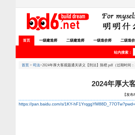
首页
一级建造师
二级建造师
一级造价师
二级造价
站内搜索：
首页
>
司法
>2024年厚大客观题通关讲义【刑法】陈橙.pdf（过期时间：
2024年厚大
【发布/编
https://pan.baidu.com/s/1KY-hF1YrqggYM88D_77OTw?pwd