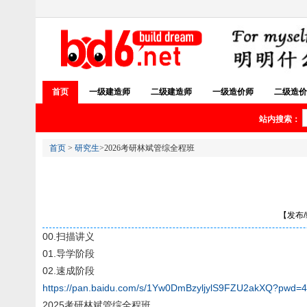
首页
一级建造师
二级建造师
一级造价师
二级造价
站内搜索：
首页
>
研究生
>2026考研林斌管综全程班
【发布/编
00.扫描讲义
01.导学阶段
02.速成阶段
https://pan.baidu.com/s/1Yw0DmBzyljylS9FZU2akXQ?pwd=
2025考研林斌管综全程班