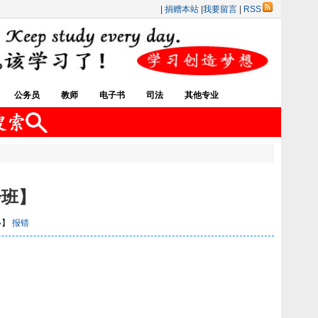
|
捐赠本站
|
我要留言
|
RSS
公务员
教师
电子书
司法
其他专业
步班】
小
】
报错