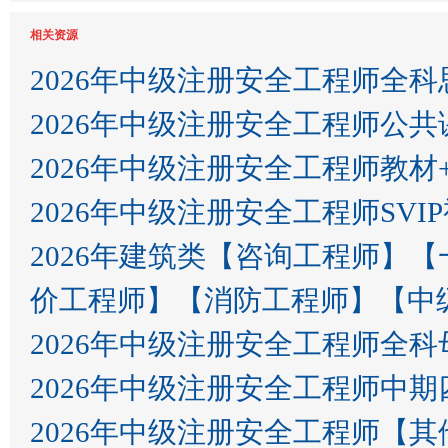
相关资源
2026年中级注册安全工程师全科
2026年中级注册安全工程师公共课
2026年中级注册安全工程师教材+
2026年中级注册安全工程师SVI
2026年建筑类【咨询工程师】
价工程师】【消防工程师】【中
2026年中级注册安全工程师全科母题
2026年中级注册安全工程师中期
2026年中级注册安全工程师【其