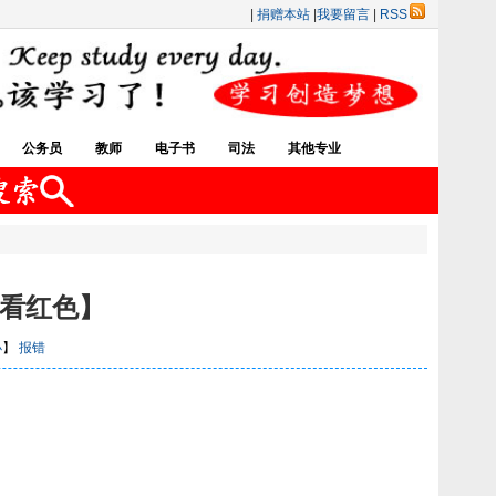
|
捐赠本站
|
我要留言
|
RSS
公务员
教师
电子书
司法
其他专业
只看红色】
小
】
报错