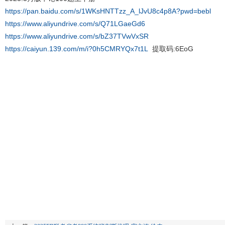
https://pan.baidu.com/s/1WKsHNTTzz_A_lJvU8c4p8A?pwd=bebl
https://www.aliyundrive.com/s/Q71LGaeGd6
https://www.aliyundrive.com/s/bZ37TVwVxSR
https://caiyun.139.com/m/i?0h5CMRYQx7t1L
提取码:6EoG