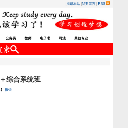
|
捐赠本站
|
我要留言
|
RSS
公务员
教师
电子书
司法
其他专业
测＋综合系统班
小
】
报错