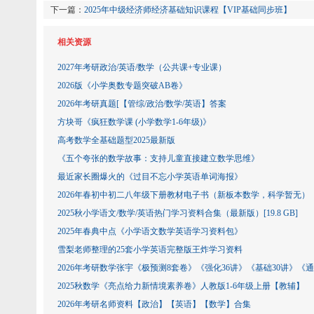
下一篇：
2025年中级经济师经济基础知识课程【VIP基础同步班】
相关资源
2027年考研政治/英语/数学（公共课+专业课）
2026版《小学奥数专题突破AB卷》
2026年考研真题[【管综/政治/数学​​​​​​​/英语】答案
方块哥《疯狂数学课 (小学数学1-6年级)》
高考数学全基础题型2025最新版
《五个夸张的数学故事：支持儿童直接建立数学思维》
最近家长圈爆火的《过目不忘小学英语单词海报》
2026年春初中初二八年级下册教材电子书（新板本数学，科学暂无）
2025秋小学语文/数学/英语热门学习资料合集（最新版）[19.8 GB]
2025年春典中点《小学语文数学英语学习资料包》
雪梨老师整理的25套小学英语完整版王炸学习资料
2026年考研数学张宇《极预测8套卷》《强化36讲》《基础30讲》《
2025秋数学《亮点给力新情境素养卷》人教版1-6年级上册【教辅】
2026年考研名师资料【政治】【英语】【数学】合集