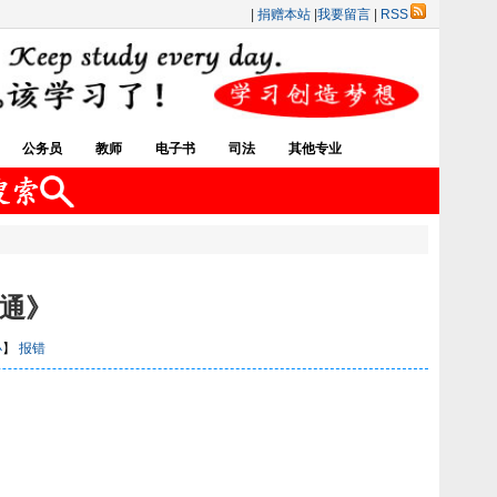
|
捐赠本站
|
我要留言
|
RSS
公务员
教师
电子书
司法
其他专业
本通》
小
】
报错