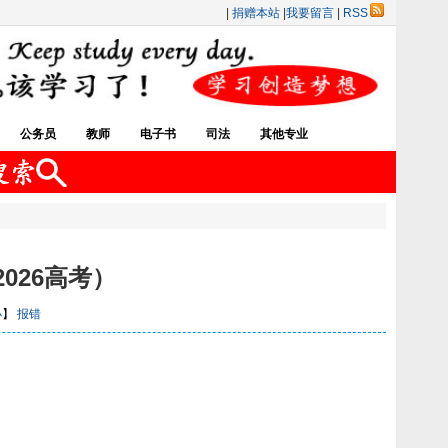
|
捐赠本站
|
我要留言
|
RSS
公务员
教师
电子书
司法
其他专业
026高考）
小
】
报错