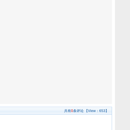
共有
0
条评论
【View：
653】