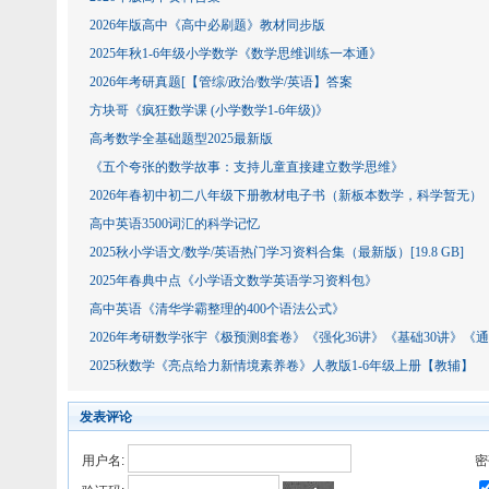
2026年版高中《高中必刷题》教材同步版
2025年秋1-6年级小学数学《数学思维训练一本通》
2026年考研真题[【管综/政治/数学​​​​​​​/英语】答案
方块哥《疯狂数学课 (小学数学1-6年级)》
高考数学全基础题型2025最新版
《五个夸张的数学故事：支持儿童直接建立数学思维》
2026年春初中初二八年级下册教材电子书（新板本数学，科学暂无）
高中英语3500词汇的科学记忆
2025秋小学语文/数学/英语热门学习资料合集（最新版）[19.8 GB]
2025年春典中点《小学语文数学英语学习资料包》
高中英语《清华学霸整理的400个语法公式》
2026年考研数学张宇《极预测8套卷》《强化36讲》《基础30讲》《
2025秋数学《亮点给力新情境素养卷》人教版1-6年级上册【教辅】
发表评论
用户名:
密