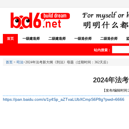
首页
一级建造师
二级建造师
一级造价师
二级造价师
站内搜索：
首页
>
司法
>2024‮法年‬考新大纲《刑法》母题（过期时间：362天后）
2
【发布/编辑时间:20
https://pan.baidu.com/s/1y4Sp_aZTvaLUbXCmpS6P8g?pwd=6666