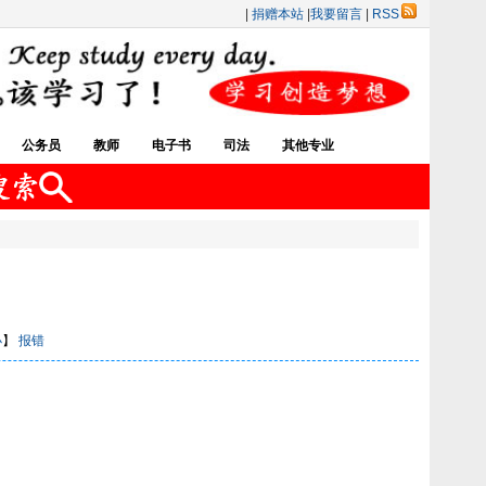
|
捐赠本站
|
我要留言
|
RSS
公务员
教师
电子书
司法
其他专业
小
】
报错