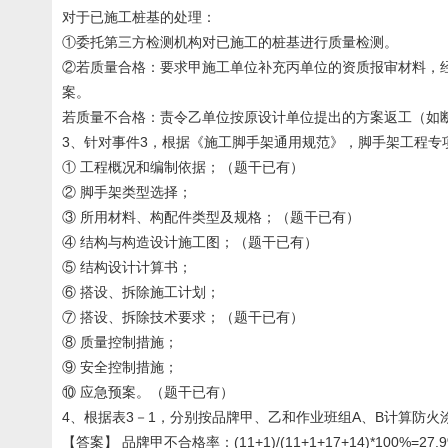
对于已施工桩基的处理：
①委托第三方检测机构对已施工的桩基进行质量检测。
②若质量合格：要求甲施工单位补充丙单位的资质报审材料，
案。
若质量不合格：责令乙单位按原设计单位提出的方案返工（如
3、针对事件3，根据《施工脚手架通用规范》，脚手架工程专
① 工程概况和编制依据；（题干已有）
② 脚手架类型选择；
③ 所用材料、构配件类型及规格；（题干已有）
④ 结构与构造设计施工图；（题干已有）
⑤ 结构设计计算书；
⑥ 搭设、拆除施工计划；
⑦ 搭设、拆除技术要求；（题干已有）
⑧ 质量控制措施；
⑨ 安全控制措施；
⑩ 应急预案。（题干已有）
4、根据表3－1，分别按品牌甲、乙和作业班组A、B计算防
【答案】 品牌甲不合格率：(11+1)/(11+1+17+14)*100%=27.