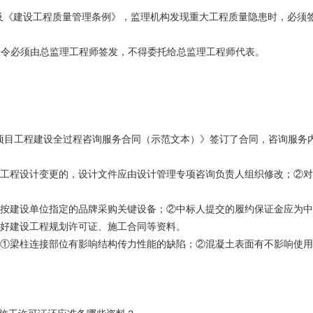
-2013）及《建设工程质量管理条例》，监理机构发现重大工程质量隐患时
程复工令必须由总监理工程师签发，不得委托给总监理工程师代表。
项目工程建设全过程咨询服务合同（示范文本）》签订了合同，咨询服务
生工程设计变更的，设计文件应由设计管理专项咨询负责人组织修改；②
按建设单位指定的品牌采购关键设备；②中标人提交的履约保证金应为中
备好建设工程规划许可证、施工合同等资料。
：①梁柱连接部位有影响结构传力性能的缺陷；②混凝土表面有不影响使