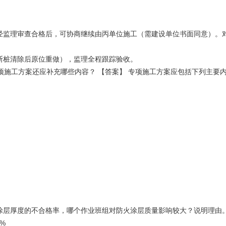
经监理审查合格后，可协商继续由丙单位施工（需建设单位书面同意）。
断桩清除后原位重做），监理全程跟踪验收。
项施工方案还应补充哪些内容？ 【答案】 专项施工方案应包括下列主要内
火涂层厚度的不合格率，哪个作业班组对防火涂层质量影响较大？说明理由
9%