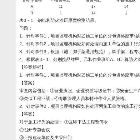
合格/不合格
不合格点数
合格点数
不合格点数
A
11
17
14
B
1
14
2
表3－1 钢结构防火涂层厚度检测结果。
问题：
1、针对事件1，项目监理机构对乙施工单位的分包资格应审核
2、针对事件2，项目监理机构应如何处理丙施工单位的施工行
3、针对事件3，根据《施工脚手架通用规范》，脚手架工程专
4、根据表3－1，分别按品牌甲、乙和作业班组A、B计算防
【答案解析】
1、针对事件1，项目监理机构对乙施工单位的分包资格应审核
【答案】
审查内容包括：①营业执照、企业资质等级证书；②安全生产
③类似工程业绩；④专职管理人员和特种作业人员资格。
2、针对事件2，项目监理机构应如何处理丙施工单位的施工行
【答案】
对于施工行为的处理： ①立即下达工程暂停令
②召开专题会议
③上报建设单位及主管部门