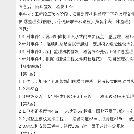
同意后，随即签发工程复工令。
事科 4：工程竣工验收阶段，项目监理机构整理了下列监理文
要:②监理实施细则，③见证取样和送检人员备案表，④监理(工
问题:
1.针对事件1，说明矩阵制组织形式的主要优点，总监理工程
2.针对事件 2，逐项判别是否属于超过一定规模的危险性较
3.针对事件3，项目监理机构签发工程暂停令是否正确？总监
4.针对事件4，根据《建设工程文件归档规范》，项目监理机
【答案解析】
【第1题】
1-1.优点：加强了各职能部门的横向联系，具有较大的机动
1-2.不符合
1-3.中级及以上专业技术职称 + 3年及以上工程实践经验 + 监
【第2题】
2-1.但本题深度为4.5m，未达到5m标准，因此不属于超过
2-2.混凝土模板支撑工程中，搭设高度≥8m，或跨度≥18m，或施
2-3.钢结构安装工程中，跨度≥36m时，属于超过一定规模
【第3题】