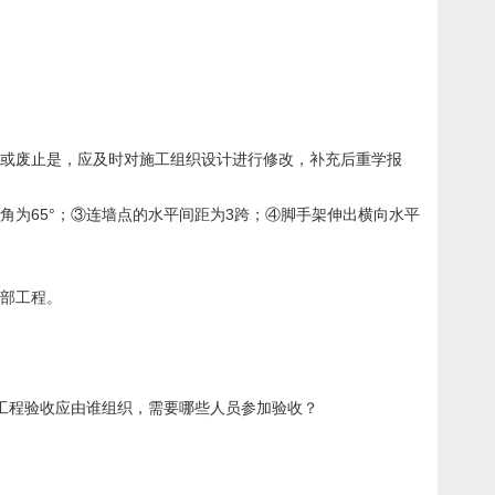
订或废止是，应及时对施工组织设计进行修改，补充后重学报
为65°；③连墙点的水平间距为3跨；④脚手架伸出横向水平
分部工程。
构工程验收应由谁组织，需要哪些人员参加验收？