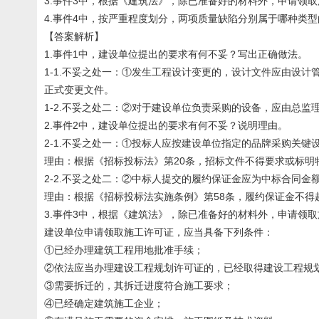
3.事件3中，根据《建筑法》，除已准备好的材料外，申请领
4.事件4中，按严重程度划分，两项质量缺陷分别属于哪种类
【答案解析】
1.事件1中，建设单位提出的要求有何不妥？写出正确做法。
1-1.不妥之处一：①发生工程设计变更的，设计文件应由设
正式变更文件。
1-2.不妥之处二：②对于建设单位负责采购的设备，应由总
2.事件2中，建设单位提出的要求有何不妥？说明理由。
2-1.不妥之处一：①投标人应按建设单位指定的品牌采购关键
理由：根据《招标投标法》第20条，招标文件不得要求或标明
2-2.不妥之处二：②中标人提交的履约保证金应为中标合同金额
理由：根据《招标投标法实施条例》第58条，履约保证金不得
3.事件3中，根据《建筑法》，除已准备好的材料外，申请领
建设单位申请领取施工许可证，应当具备下列条件：
①已经办理建筑工程用地批准手续；
②依法应当办理建设工程规划许可证的，已经取得建设工程规
③需要拆迁的，其拆迁进度符合施工要求；
④已经确定建筑施工企业；