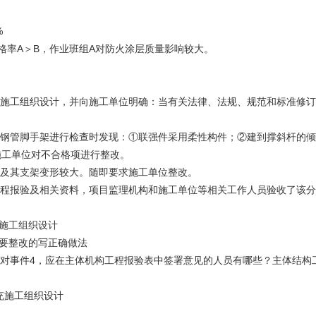
%
1% 不合格率A＞B，作业班组A对防火涂层质量影响较大。
了施工组织设计，并向施工单位明确：当有关法律、法规、规范和标准修
钢管脚手架进行检查时发现：①联强件采用柔性构件；②建到撑斜杆的倾角
施工单位对不合格项进行整改。
板及其支架变形较大。随即要求施工单位整改。
工程报验及相关资料，项目监理机构和施工单位等相关工作人员验收了该
充施工组织设计
需要整改的写正确做法
4.针对事件4，应在主体机构工程报验表中签署意见的人员有哪些？主体结
充施工组织设计