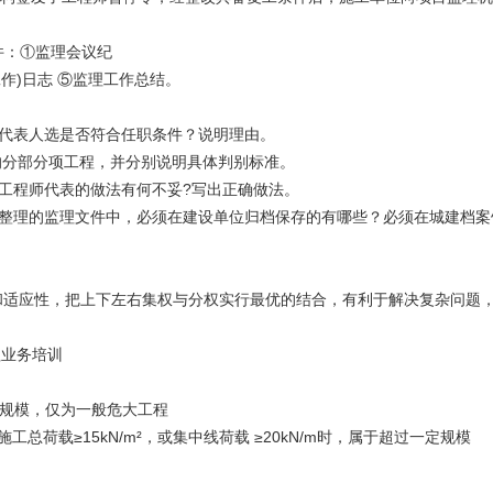
件：①监理会议纪
作)日志 ⑤监理工作总结。
师代表人选是否符合任职条件？说明理由。
大的分部分项工程，并分别说明具体判别标准。
理工程师代表的做法有何不妥?写出正确做法。
构整理的监理文件中，必须在建设单位归档保存的有哪些？必须在城建档
性和适应性，把上下左右集权与分权实行最优的结合，有利于解决复杂问题
理业务培训
一定规模，仅为一般危大工程
工总荷载≥15kN/m²，或集中线荷载 ≥20kN/m时，属于超过一定规模