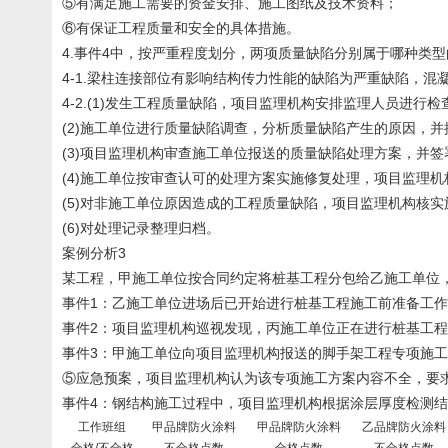
⑤有满足施工需要的资金安排、施工图纸及技术资料；
⑥有保证工程质量和安全的具体措施。
4.事件4中，按严重程度划分，两项质量缺陷分别属于哪种类
4-1.梁柱连接部位有影响结构传力性能的缺陷为严重缺陷，
4-2.(1)发生工程质量缺陷，项目监理机构安排监理人员进
(2)施工单位进行质量缺陷调查，分析质量缺陷产生的原因，并
(3)项目监理机构审查施工单位报送的质量缺陷处理方案，并签
(4)施工单位按审查认可的处理方案实施修复处理，项目监理
(5)对非施工单位原因造成的工程质量缺陷，项目监理机构核
(6)对处理记录整理归档。
案例分析3
某工程，甲施工单位按合同约定将桩基工程分包给乙施工单位
事件1：乙施工单位进场后已开始进行桩基工程施工前准备工
事件2：项目监理机构巡视发现，丙施工单位正在进行桩基工
事件3：甲施工单位向项目监理机构报送的脚手架工程专项施
⑤应急预案，项目监理机构认为该专项施工方案内容不全，要
事件4：钢结构施工过程中，项目监理机构根据涂层厚度检测结
工作班组
甲品牌防火涂料
甲品牌防火涂料
乙品牌防火涂料