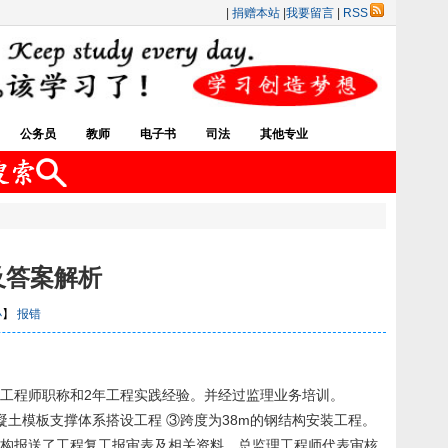
|
捐赠本站
|
我要留言
|
RSS
公务员
教师
电子书
司法
其他专业
及答案解析
小
】
报错
工程师职称和2年工程实践经验。并经过监理业务培训。
凝土模板支撑体系搭设工程 ③跨度为38m的钢结构安装工程。
机构报送了工程复工报审表及相关资料，总监理工程师代表审核