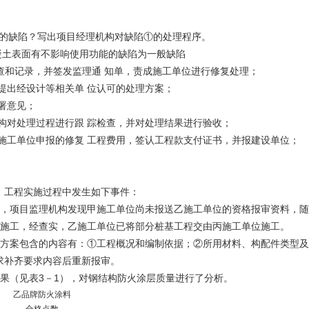
型的缺陷？写出项目经理机构对缺陷①的处理程序。
混凝土表面有不影响使用功能的缺陷为一般缺陷
行检查和记录，并签发监理通 知单，责成施工单位进行修复处理；
提出经设计等相关单 位认可的处理方案；
署意见；
机构对处理过程进行跟 踪检查，并对处理结果进行验收；
实施工单位申报的修复 工程费用，签认工程款支付证书，并报建设单位；
，工程实施过程中发生如下事件：
作，项目监理机构发现甲施工单位尚未报送乙施工单位的资格报审资料，
程施工，经查实，乙施工单位已将部分桩基工程交由丙施工单位施工。
工方案包含的内容有：①工程概况和编制依据；②所用材料、构配件类型
求补齐要求内容后重新报审。
果（见表3－1），对钢结构防火涂层质量进行了分析。
乙品牌防火涂料