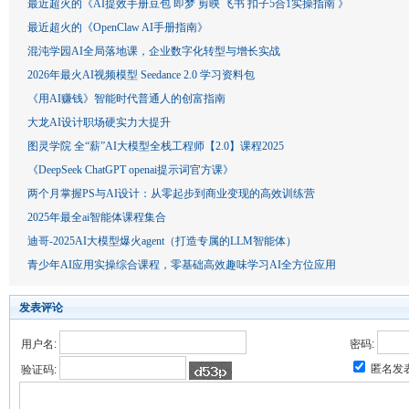
最近超火的《AI提效手册豆包 即梦 剪映 飞书 扣子5合1实操指南 》
最近超火的《OpenClaw AI手册指南》
混沌学园AI全局落地课，企业数字化转型与增长实战
2026年最火AI视频模型 Seedance 2.0 学习资料包
《用AI赚钱》智能时代普通人的创富指南
大龙AI设计职场硬实力大提升
图灵学院 全“薪”AI大模型全栈工程师【2.0】课程2025
《DeepSeek ChatGPT openai提示词官方课》
两个月掌握PS与AI设计：从零起步到商业变现的高效训练营
2025年最全ai智能体课程集合
迪哥-2025AI大模型爆火agent（打造专属的LLM智能体）
青少年AI应用实操综合课程，零基础高效趣味学习AI全方位应用
发表评论
用户名:
密码:
匿名发
验证码: