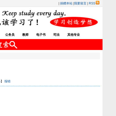
|
捐赠本站
|
我要留言
|
RSS
公务员
教师
电子书
司法
其他专业
小
】
报错