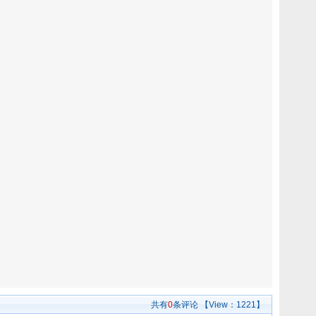
共有
0
条评论
【View：
1221】