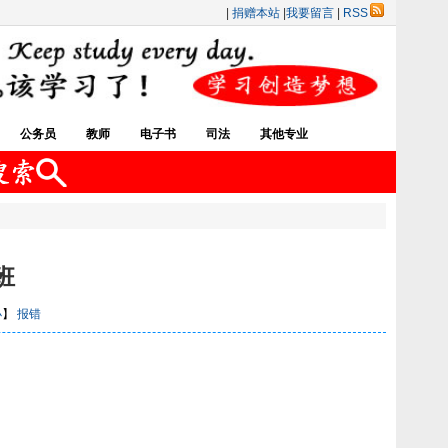
|
捐赠本站
|
我要留言
|
RSS
公务员
教师
电子书
司法
其他专业
班
小
】
报错