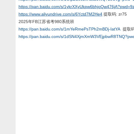
https://pan.baidu.com/s/1ykrXXyUkpw6bhjoQw476jA?pwd=9
https://www.aliyundrive.com/s/6Yctd7M2He4
提取码: zr75
2025年FB江苏省考980系统班
https://pan.baidu.com/s/1mYeRmePsTPh2mBDj-IatYA
提取码:
https://pan.baidu.com/s/1dSN4XjmXmW3VEjpbwR8TNQ?pw