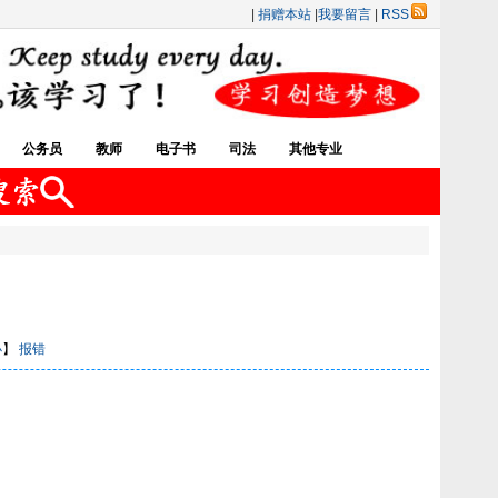
|
捐赠本站
|
我要留言
|
RSS
公务员
教师
电子书
司法
其他专业
小
】
报错