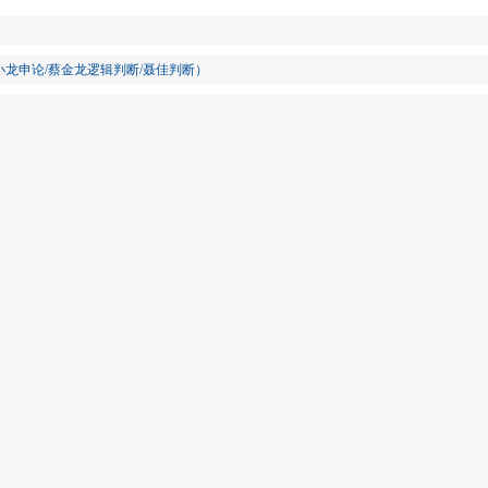
小龙申论/蔡金龙逻辑判断/聂佳判断）